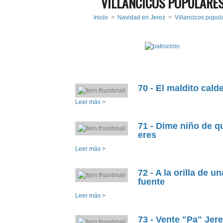
VILLANCICOS POPULARE
Inicio
>
Navidad en Jerez
>
Villancicos popul
70 - El maldito cald
Leer más >
71 - Dime niño de q
eres
Leer más >
72 - A la orilla de un
fuente
Leer más >
73 - Vente "Pa" Jer