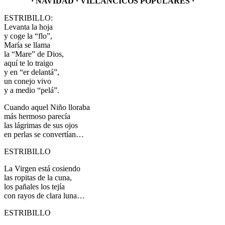
· NAVIDAD · VILLANCICOS POPULARES ·
ESTRIBILLO:
Levanta la hoja
y coge la “flo”,
María se llama
la “Mare” de Dios,
aquí te lo traigo
y en “er delantá”,
un conejo vivo
y a medio “pelá”.
Cuando aquel Niño lloraba
más hermoso parecía
las lágrimas de sus ojos
en perlas se convertían…
ESTRIBILLO
La Virgen está cosiendo
las ropitas de la cuna,
los pañales los tejía
con rayos de clara luna…
ESTRIBILLO