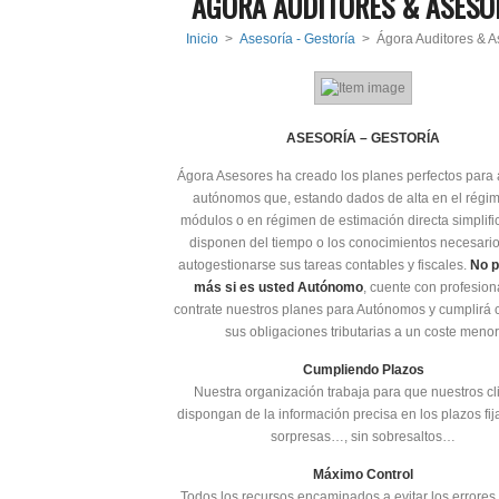
ÁGORA AUDITORES & ASESO
Inicio
>
Asesoría - Gestoría
> Ágora Auditores & A
ASESORÍA – GESTORÍA
Ágora Asesores ha creado los planes perfectos para 
autónomos que, estando dados de alta en el régi
módulos o en régimen de estimación directa simplifi
disponen del tiempo o los conocimientos necesari
autogestionarse sus tareas contables y fiscales.
No p
más si es usted Autónomo
, cuente con profesion
contrate nuestros planes para Autónomos y cumplirá 
sus obligaciones tributarias a un coste menor
Cumpliendo Plazos
Nuestra organización trabaja para que nuestros cl
dispongan de la información precisa en los plazos fij
sorpresas…, sin sobresaltos…
Máximo Control
Todos los recursos encaminados a evitar los errores 