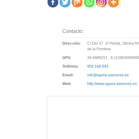
Contacto:
Dirección:
C/ Oro 57, 1ª Planta, Oficina Nº
de la Frontera
GPS:
36.6989251, -6.11580409999
Teléfono:
956 168 864
Email:
info@agora-asesores.es
Web:
http://www.agora-asesores.es